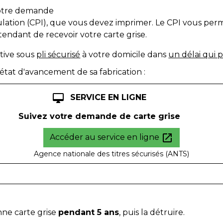
votre demande
culation (CPI), que vous devez imprimer. Le CPI vous per
tendant de recevoir votre carte grise.
itive sous
pli sécurisé
à votre domicile dans
un délai qui 
'état d'avancement de sa fabrication :
desktop_mac
SERVICE EN LIGNE
Suivez votre demande de carte grise
open_in_new
Accéder au service en ligne
Agence nationale des titres sécurisés (ANTS)
nne carte grise
pendant 5 ans
, puis la détruire.