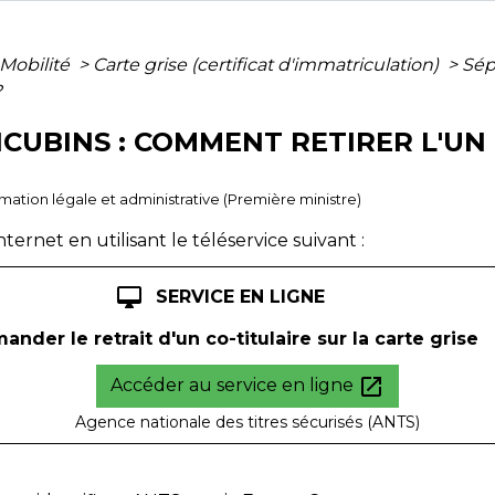
 Mobilité
>
Carte grise (certificat d'immatriculation)
>
Sép
?
CUBINS : COMMENT RETIRER L'UN 
ormation légale et administrative (Première ministre)
ternet en utilisant le téléservice suivant :
desktop_mac
SERVICE EN LIGNE
ander le retrait d'un co-titulaire sur la carte grise
open_in_new
Accéder au service en ligne
Agence nationale des titres sécurisés (ANTS)