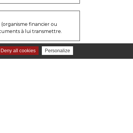
re (organisme financier ou
ocuments à lui transmettre.
Deny all cookies
Personalize
ignaler une erreur sur cette page
mune Loches Sud Touraine (CCLST)
 et Loire