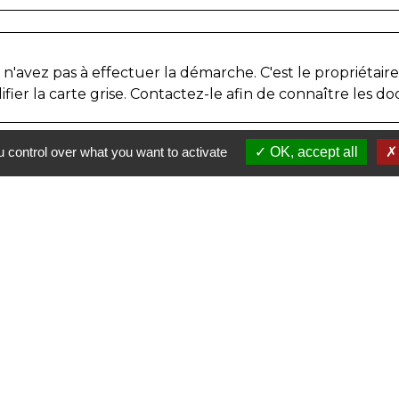
us n'avez pas à effectuer la démarche. C'est le propriétai
fier la carte grise. Contactez-le afin de connaître les d
 control over what you want to activate
OK, accept all
S
Liens
Communauté de Com
Département d'Indre