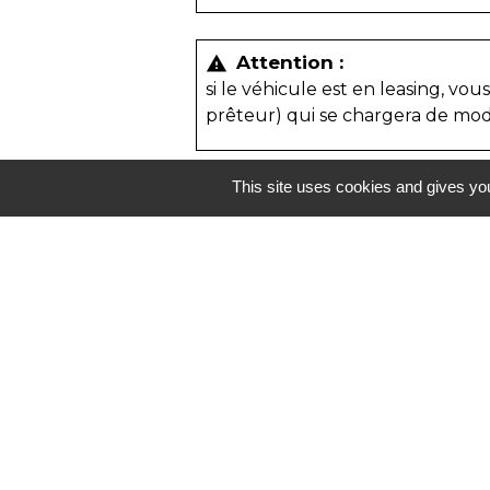
Attention :
warning
si le véhicule est en leasing, vo
prêteur) qui se chargera de modi
This site uses cookies and gives you
Contacts
Commune de Louans
2 Place du 11 novembre
37320 Louans - FRANCE