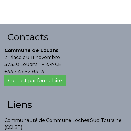
Contacts
Commune de Louans
2 Place du 11 novembre
37320 Louans - FRANCE
+33 2 47 92 83 13
Contact par formulaire
Liens
Communauté de Commune Loches Sud Touraine
(CCLST)