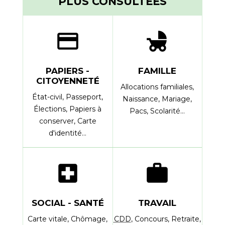
PLUS CONSULTÉES
credit_card
child_friendly
PAPIERS -
FAMILLE
CITOYENNETÉ
Allocations familiales,
État-civil,
Passeport,
Naissance,
Mariage,
Élections,
Papiers à
Pacs,
Scolarité…
conserver,
Carte
d'identité…
local_hospital
work
SOCIAL - SANTÉ
TRAVAIL
Carte vitale,
Chômage,
CDD
,
Concours,
Retraite,