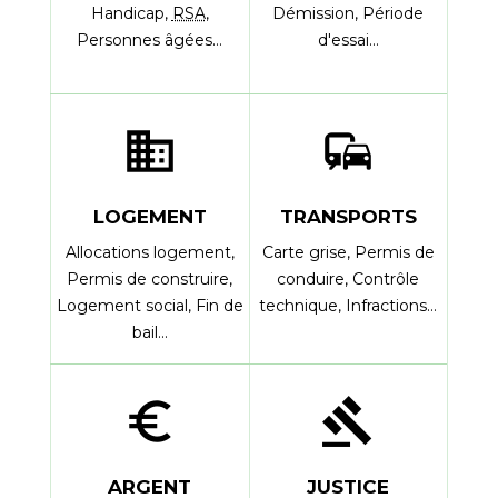
Handicap,
RSA
,
Démission,
Période
Personnes âgées…
d'essai…
domain
commute
LOGEMENT
TRANSPORTS
Allocations logement,
Carte grise,
Permis de
Permis de construire,
conduire,
Contrôle
Logement social,
Fin de
technique,
Infractions…
bail…
euro_symbol
gavel
ARGENT
JUSTICE