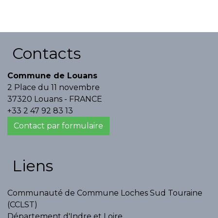
Contacts
Commune de Louans
2 Place du 11 novembre
37320 Louans - FRANCE
+33 2 47 92 83 13
Contact par formulaire
Liens
Communauté de Commune Loches Sud Touraine
(CCLST)
Département d'Indre et Loire