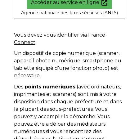
open_in_new
Accéder au service en ligne
Agence nationale des titres sécurisés (ANTS)
Vous devez vous identifier via
France
Connect
.
Un dispositif de copie numérique (scanner,
appareil photo numérique, smartphone ou
tablette équipé d'une fonction photo) est
nécessaire.
Des
points numériques
(avec ordinateurs,
imprimantes et scanners) sont mis à votre
disposition dans chaque préfecture et dans
la plupart des sous-préfectures. Vous
pouvez y accomplir la démarche. Vous
pouvez être aidé par des médiateurs
numériques si vous rencontrez des
difficultés avec l'utilisation d'internet.