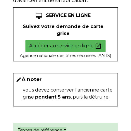
d'avancement de sa fabrication :
desktop_mac
SERVICE EN LIGNE
Suivez votre demande de carte
grise
open_in_new
Accéder au service en ligne
Agence nationale des titres sécurisés (ANTS)
À noter
edit
vous devez conserver l'ancienne carte
grise
pendant 5 ans
, puis la détruire.
Textes de référence