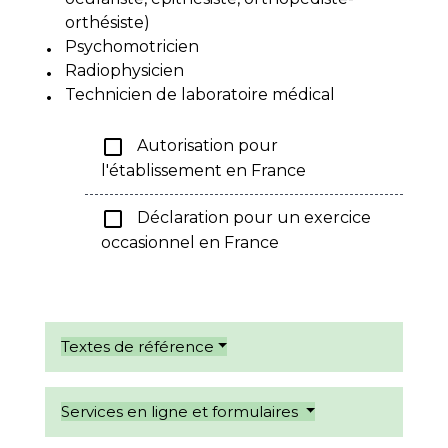
orthésiste)
Psychomotricien
Radiophysicien
Technicien de laboratoire médical
check_box_outline_blank
Autorisation pour
l'établissement en France
check_box_outline_blank
Déclaration pour un exercice
occasionnel en France
Textes de référence
Services en ligne et formulaires