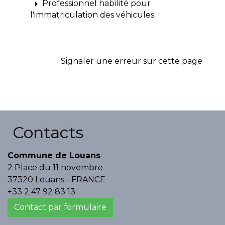
arrow_right
Professionnel habilité pour
l'immatriculation des véhicules
Signaler une erreur sur cette page
Contacts
Commune de Louans
2 Place du 11 novembre
37320 Louans - FRANCE
+33 2 47 92 83 13
Contact par formulaire