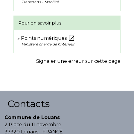
Transports - Mobilité
Pour en savoir plus
open_in_new
Points numériques
Ministère chargé de l'intérieur
Signaler une erreur sur cette page
Contacts
Commune de Louans
2 Place du 11 novembre
37320 Louans - FRANCE