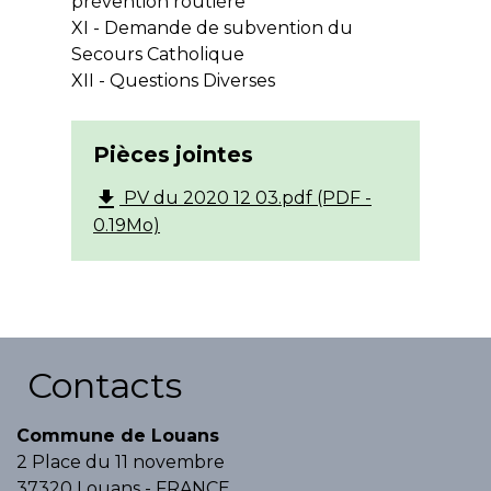
prévention routière
XI - Demande de subvention du
Secours Catholique
XII - Questions Diverses
Pièces jointes
file_download
PV du 2020 12 03.pdf (PDF -
0.19Mo)
Contacts
Commune de Louans
2 Place du 11 novembre
37320 Louans - FRANCE