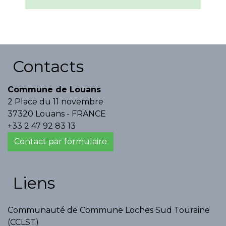
Contacts
Commune de Louans
2 Place du 11 novembre
37320 Louans - FRANCE
+33 2 47 92 83 13
Contact par formulaire
Liens
Communauté de Commune Loches Sud Touraine
(CCLST)