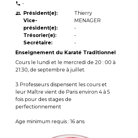
-
phone
Président(e):
Thierry
people
Vice-
MENAGER
président(e):
-
Trésorier(e):
-
Secrétaire:
-
Enseignement du Karaté Traditionnel
Cours le lundi et le mercredi de 20 : 00 à
21:30, de septembre à juillet.
3 Professeurs dispensent les cours et
leur Maître vient de Paris environ 4 à 5
fois pour des stages de
perfectionnement
Age minimum requis : 16 ans