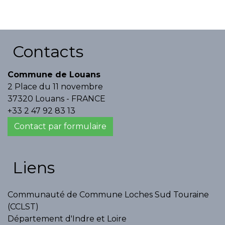
Contacts
Commune de Louans
2 Place du 11 novembre
37320 Louans - FRANCE
+33 2 47 92 83 13
Contact par formulaire
Liens
Communauté de Commune Loches Sud Touraine
(CCLST)
Département d'Indre et Loire