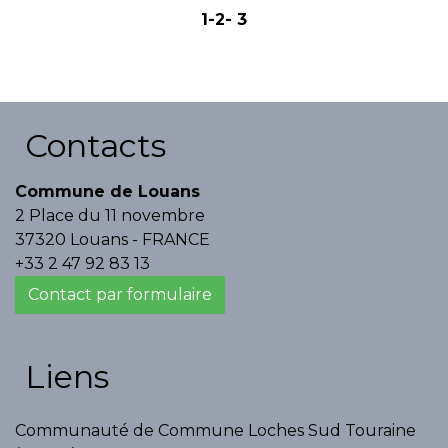
1
-2
-
3
Contacts
Commune de Louans
2 Place du 11 novembre
37320 Louans - FRANCE
+33 2 47 92 83 13
Contact par formulaire
Liens
Communauté de Commune Loches Sud Touraine